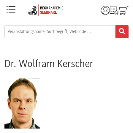
Menü
Rechtsgebiete
Alle
Fortbildungsformate
Dr. Wolfram Kerscher
Live-
Webinare
e-
Learnings