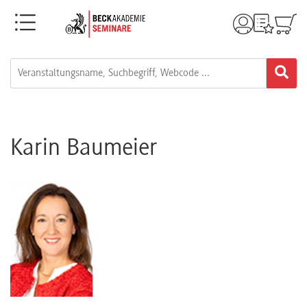
Menü
Rechtsgebiete
Alle
Fortbildungsformate
Karin Baumeier
Live-
Webinare
e-
Learnings