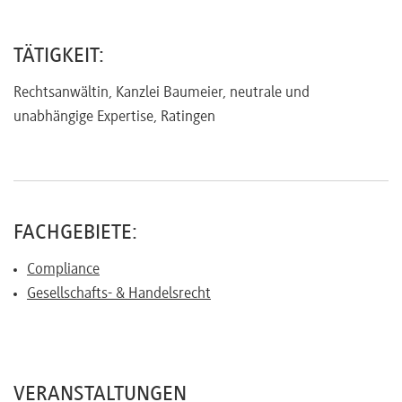
Referenten
TÄTIGKEIT:
Rechtsanwältin, Kanzlei Baumeier, neutrale und
unabhängige Expertise, Ratingen
Kontakt
Über
uns
FACHGEBIETE:
Compliance
Gesellschafts- & Handelsrecht
Preisvorteile
FAQ
VERANSTALTUNGEN