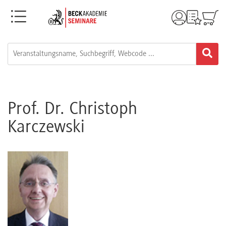
Menü
Rechtsgebiete
Alle
Fortbildungsformate
Prof. Dr. Christoph
Karczewski
Live-
Webinare
e-
Learnings