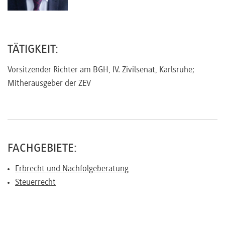
Referenten
TÄTIGKEIT:
Vorsitzender Richter am BGH, IV. Zivilsenat, Karlsruhe;
Kontakt
Mitherausgeber der ZEV
Über
uns
FACHGEBIETE:
Preisvorteile
Erbrecht und Nachfolgeberatung
Steuerrecht
FAQ