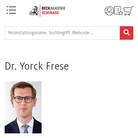
Menü
Rechtsgebiete
Alle
Fortbildungsformate
Dr. Yorck Frese
Live-
Webinare
e-
Learnings