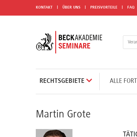
Menü
KONTAKT
ÜBER UNS
PREISVORTEILE
FAQ
Rechtsgebiete
Alle
Fortbildungsformate
Live-
RECHTSGEBIETE
ALLE FOR
Webinare
e-
Martin Grote
Learnings
TÄTI