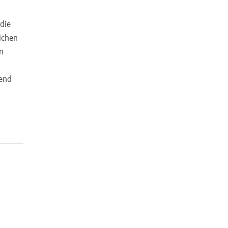
die
lichen
n
nend