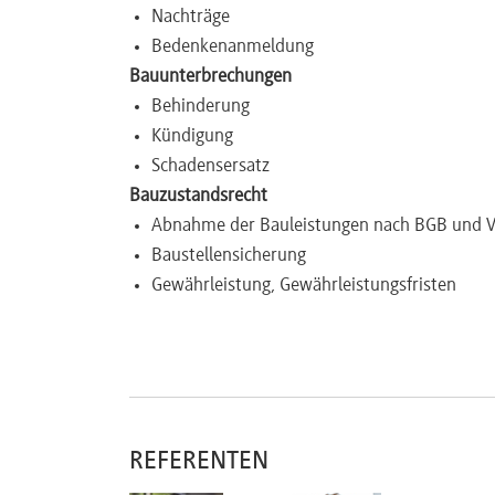
Nachträge
Newsletter
Bedenkenanmeldung
Bauunterbrechungen
Behinderung
Kündigung
Schadensersatz
Bauzustandsrecht
Abnahme der Bauleistungen nach BGB und 
Baustellensicherung
Gewährleistung, Gewährleistungsfristen
Der Bauträgervertrag
Sonderproblem: Insolvenz des Bauträgers
Baurechtsstreitigkeiten
Ein kurzer Überblick über: Klageverfahren, Schi
REFERENTEN