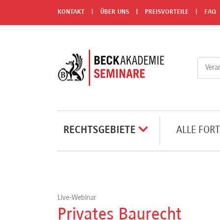
Menü
KONTAKT
ÜBER UNS
PREISVORTEILE
FAQ
Rechtsgebiete
Alle
Fortbildungsformate
Live-
RECHTSGEBIETE
ALLE FOR
Webinare
e-
Learnings
Live-Webinar
Privates Baurecht