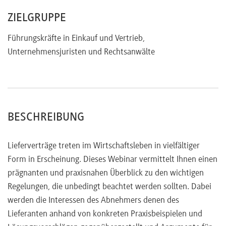
Incoterms
ZIELGRUPPE
Zahlungsmodalitäten
Sprache und Auslegung
Führungskräfte in Einkauf und Vertrieb,
Anspruchsdurchsetzung
Unternehmensjuristen und Rechtsanwälte
Dokumentation / Darlegungs- und Beweislast
Rügepflichten
Fristsetzung
Anspruchsgeltendmachung
BESCHREIBUNG
Lieferverträge treten im Wirtschaftsleben in vielfältiger
Form in Erscheinung. Dieses Webinar vermittelt Ihnen einen
prägnanten und praxisnahen Überblick zu den wichtigen
Regelungen, die unbedingt beachtet werden sollten. Dabei
werden die Interessen des Abnehmers denen des
Lieferanten anhand von konkreten Praxisbeispielen und