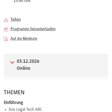
15:00 Uhr
Referenten
Teilen
Programm herunterladen
Kontakt
Auf die Merkliste
Über
03.12.2026
uns
Online
Preisvorteile
THEMEN
FAQ
Einführung
Das Legal Tech ABC