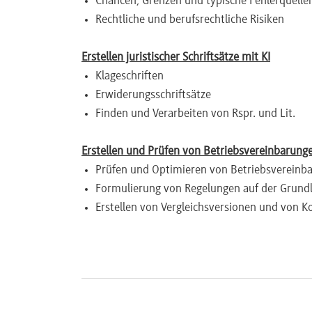
Chancen, Grenzen und typische Fehlerquelle
Rechtliche und berufsrechtliche Risiken
Newsletter
Erstellen juristischer Schriftsätze mit KI
Klageschriften
Erwiderungsschriftsätze
Finden und Verarbeiten von Rspr. und Lit.
Erstellen und Prüfen von Betriebsvereinbarung
Prüfen und Optimieren von Betriebsvereinb
Formulierung von Regelungen auf der Grundl
Erstellen von Vergleichsversionen und von
KI-gestützte Kommunikation
Erteilen von Weisungen an Mitarbeiter
Kommunikation mit dem Betriebsrat, z.B. z
Korrespondenz mit Mandanten