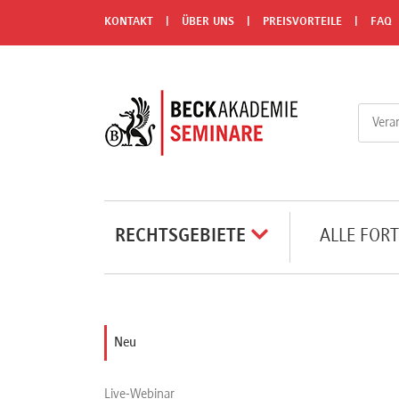
Menü
KONTAKT
ÜBER UNS
PREISVORTEILE
FAQ
Rechtsgebiete
Alle
Fortbildungsformate
Live-
RECHTSGEBIETE
ALLE FOR
Webinare
e-
Neu
Learnings
Live-Webinar