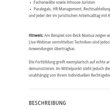
Fachanwälte sowie Inhouse-Juristen
Massenentlassungen (§ 17 KSchG)
Paralegals, HR-Management, Rechtsabteilun
Betriebsübergang (§ 613a BGB)
und jeder der im juristischen Arbeitsalltag mit 
Einführung von Hinweisgebersystemen
Best Practices im Umgang mit Legal AI
Hinweis:
Am Beispiel von Beck-Noxtua zeigen wir
Prompting-Techniken für juristische Frageste
Live-Webinar vermittelten Techniken sind jedoc
Qualitätssicherung und juristische Prüfung v
Anwendungen übertragbar.
Integration in den Kanzlei- bzw. Unternehme
Die Fortbildung greift exemplarisch auf echte a
demonstrieren. Im Mittelpunkt steht jedoch die
unabhängig von Ihrem individuellen Rechtsgebi
BESCHREIBUNG