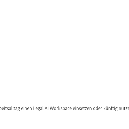
zen und Urteilen
ttlung und Projektplanung
ebungsverträgen unter Berücksichtigung aktueller Rechtsprechun
 und mobiler Arbeit
rbeitsalltag einen Legal AI Workspace einsetzen oder künftig nutz
tpunkten