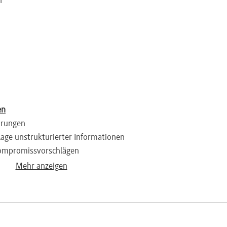
n
en
arungen
age unstrukturierter Informationen
 Kompromissvorschlägen
Mehr anzeigen
um Scheitern von Verhandlungen