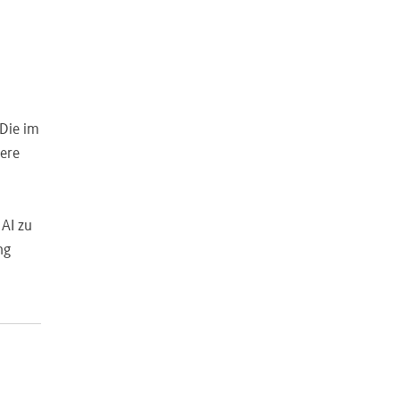
 Die im
tere
 AI zu
ng