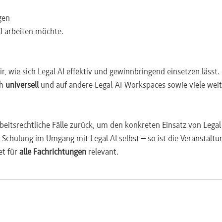
gen
KI arbeiten möchte.
, wie sich Legal AI effektiv und gewinnbringend einsetzen lässt.
llungen
h
universell
und auf andere Legal-AI-Workspaces sowie viele wei
on KI-Ergebnissen
nsalltag
rbeitsrechtliche Fälle zurück, um den konkreten Einsatz von Legal
 Schulung im Umgang mit Legal AI selbst – so ist die Veranstaltu
et für
alle Fachrichtungen
relevant.