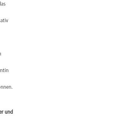
das
ativ
h
ntin
önnen.
ter und