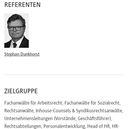
REFERENTEN
BEM (Betriebliches Eingliederungsmanagement)
BEM als Voraussetzung der krankheitsbedingten
Kündigung
Darstellung des Verfahrens
Chancen des BEM
Stephan Dunkhorst
Stufenweise Wiedereingliederung des Arbeitnehmers
Verpflichtung zur Schaffung eines leidensgerechten
Arbeitsplatzes
ZIELGRUPPE
Rechtliche Einzelaspekte
Fachanwälte für Arbeitsrecht, Fachanwälte für Sozialrecht,
Entgeltfortzahlung im Krankheitsfall
Rechtsanwälte, Inhouse-Counsels & Syndikusrechtsanwälte,
Krankheit und Urlaub
Unternehmensleitungen (Vorstände, Geschäftsführer),
Pflichten des Arbeitnehmers im Krankheitsfall
Rechtsabteilungen, Personalentwicklung, Head of HR, HR-