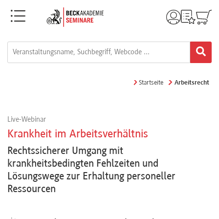
Menü
Rechtsgebiete
Alle
Startseite
Arbeitsrecht
Fortbildungsformate
Live-Webinar
Live-
Krankheit im Arbeitsverhältnis
Webinare
Rechtssicherer Umgang mit
krankheitsbedingten Fehlzeiten und
Lösungswege zur Erhaltung personeller
e-
Ressourcen
Learnings