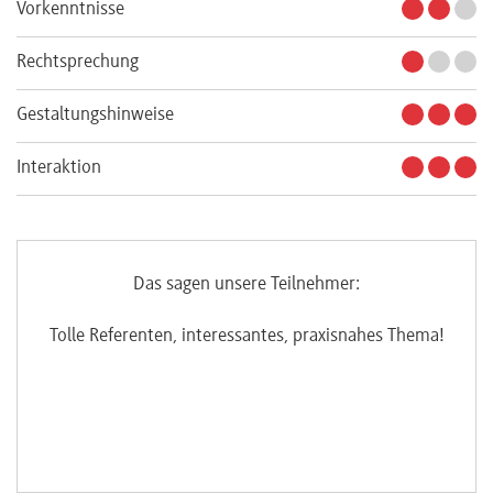
Vorkenntnisse
Rechtsprechung
Gestaltungshinweise
Interaktion
Das sagen unsere Teilnehmer:
und
Tolle Referenten, interessantes, praxisnahes Thema!
D
g
An
ung
w
e