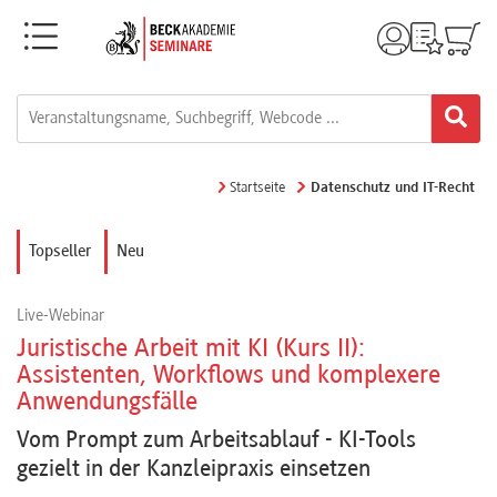
Menü
Rechtsgebiete
Alle
Startseite
Datenschutz und IT-Recht
Fortbildungsformate
Topseller
Neu
Live-
Live-Webinar
Webinare
Juristische Arbeit mit KI (Kurs II):
Assistenten, Workflows und komplexere
Anwendungsfälle
e-
Vom Prompt zum Arbeitsablauf - KI-Tools
Learnings
gezielt in der Kanzleipraxis einsetzen