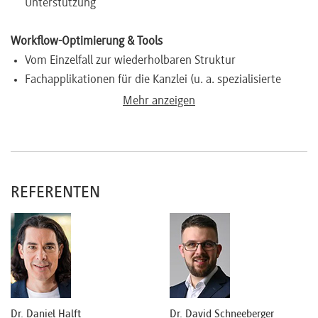
Unterstützung
Workflow-Optimierung & Tools
Vom Einzelfall zur wiederholbaren Struktur
Fachapplikationen für die Kanzlei (u. a. spezialisierte
Legal-Tech-Lösungen)
Mehr anzeigen
Identifikation und Priorisierung konkreter Use Cases in
Ihrer Kanzlei
Interaktive Praxiswerkstatt
REFERENTEN
Live-Übungen: CustomGPTs/Assistenten aufbauen und
testen
Best Practices aus dem Kanzleialltag
Diskussion: Implementierung und nächste Schritte
Dr. Daniel Halft
Dr. David Schneeberger