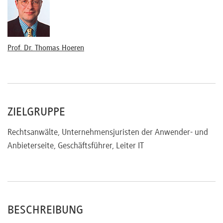
Wartung und Pflege von IT-Produkten
Cloud Computing (ausführlich)
Agile Methoden: Scrum
KI-Verträge und Datenverträge
Prof. Dr. Thomas Hoeren
Vertragsgestaltung für KI-Entwicklung und -Training
Umgang mit Trainingsdaten: Rechte, Pflichten und
Haftung
Regelungen zur Datennutzung und -weitergabe
ZIELGRUPPE
Datenlizenzverträge und Datenschutzaspekte
Schnittstellen zu Urheberrecht und Datenbankrecht
Rechtsanwälte, Unternehmensjuristen der Anwender- und
Musterverträge
Anbieterseite, Geschäftsführer, Leiter IT
AGB-Klauseln zu Haftung und Gewährleistung
Geheimhaltungsvereinbarungen (NDAs)
Change Request und Outsourcing
Datenlizenz- und KI-Nutzungsverträge
BESCHREIBUNG