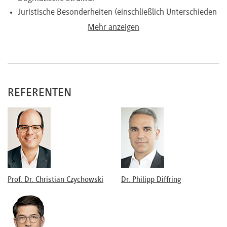
Juristische Besonderheiten (einschließlich Unterschieden
zwischen Lizenzen und SaaS [Access Rights])
Mehr anzeigen
Neueste Rechtsprechung u. a. aus Urheber- / Marken-
und Patentrecht
Wie geht man an Lizenzverhandlungen heran?
(juristische) Vorüberlegungen
REFERENTEN
Verhandlungstaktik
Unternehmensinterne Überlegungen (Prömmel)
Unternehmensprozesse und Lizenzmanagement
Herausforderungen im Konzern
Mergers & Acquisitions
Open Source
Besondere IP-Themen bei Lizenzen anhand eines typischen
Prof. Dr. Christian Czychowski
Dr. Philipp Diffring
IP-Lizenzvertrages
IP als Gegenstand eines Vertrages, Definitionen
Gewährleistungen