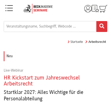
Menü
Rechtsgebiete
Alle
Startseite
Arbeitsrecht
Fortbildungsformate
Neu
Live-
Live-Webinar
Webinare
HR Kickstart zum Jahreswechsel
Arbeitsrecht
e-
Startklar 2027: Alles Wichtige für die
Learnings
Personalabteilung