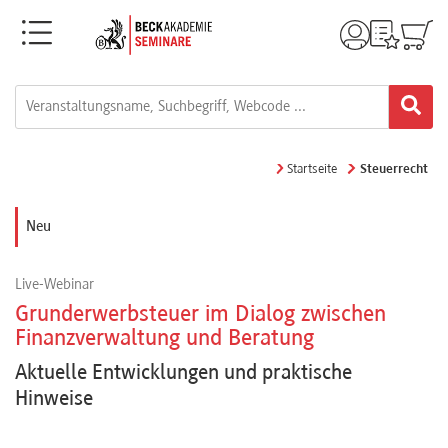
Menü
Rechtsgebiete
Alle
Startseite
Steuerrecht
Fortbildungsformate
Neu
Live-
Live-Webinar
Webinare
Grunderwerbsteuer im Dialog zwischen
Finanzverwaltung und Beratung
e-
Aktuelle Entwicklungen und praktische
Learnings
Hinweise