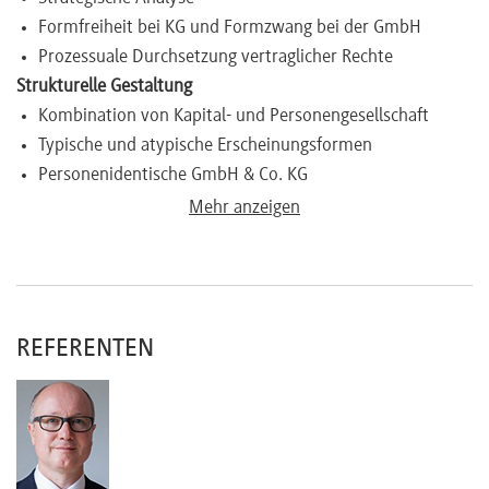
Formfreiheit bei KG und Formzwang bei der GmbH
Prozessuale Durchsetzung vertraglicher Rechte
Strukturelle Gestaltung
Kombination von Kapital- und Personengesellschaft
Typische und atypische Erscheinungsformen
Personenidentische GmbH & Co. KG
Einheitsgesellschaft
Mehr anzeigen
Abstufung von Gesellschafterklassen
Typische Vertragsklauseln
Gesellschafterkonten
Gesellschafterhaftung
REFERENTEN
Probezeit
Wettbewerbsverbote und Verschwiegenheit
Abfindungsbemessung und -begrenzung
Unternehmensbewertung: Substanzwert und Ertragswert
Sonderfragen bei Mitarbeiterbeteiligung