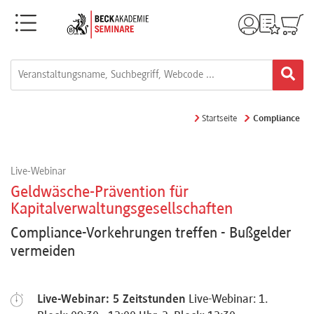
Menü
Rechtsgebiete
Alle
Startseite
Compliance
Fortbildungsformate
Live-Webinar
Live-
Geldwäsche-Prävention für
Webinare
Kapitalverwaltungsgesellschaften
Compliance-Vorkehrungen treffen - Bußgelder
vermeiden
e-
Learnings
Live-Webinar: 5 Zeitstunden
Live-Webinar: 1.