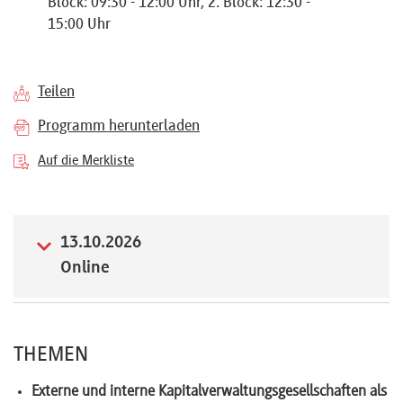
Block: 09:30 - 12:00 Uhr, 2. Block: 12:30 -
Referenten
15:00 Uhr
Teilen
Programm herunterladen
Kontakt
Auf die Merkliste
Über
uns
13.10.2026
Online
Preisvorteile
THEMEN
FAQ
Externe und interne Kapitalverwaltungsgesellschaften als