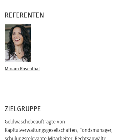
Überwachung der Investorenbeziehung
REFERENTEN
Verdachtsmeldeverfahren
Transparenzregister
Verstöße gegen das Geldwäschegesetz (GwG)
Praxisbeispiele
Miriam Rosenthal
ZIELGRUPPE
Geldwäschebeauftragte von
Kapitalverwaltungsgesellschaften, Fondsmanager,
schulungsrelevante Mitarbeiter, Rechtsanwälte,