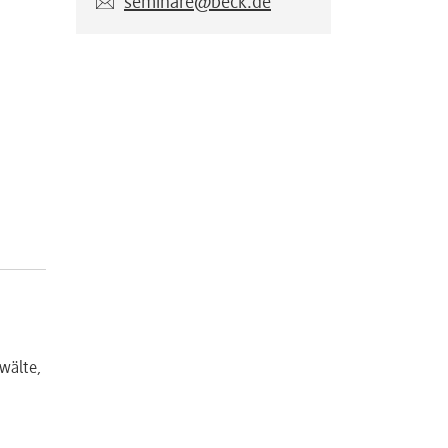
seminare@beck.de
wälte,