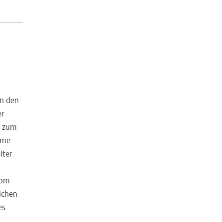
in den
er
s zum
mme
iter
vom
ichen
es