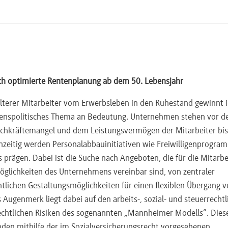
lich optimierte Rentenplanung ab dem 50. Lebensjahr
älterer Mitarbeiter vom Erwerbsleben in den Ruhestand gewinnt 
spolitisches Thema an Bedeutung. Unternehmen stehen vor d
achkräftemangel und dem Leistungsvermögen der Mitarbeiter bi
ichzeitig werden Personalabbauinitiativen wie Freiwilligenprogra
s prägen. Dabei ist die Suche nach Angeboten, die für die Mitarbe
 Möglichkeiten des Unternehmens vereinbar sind, von zentraler
htlichen Gestaltungsmöglichkeiten für einen flexiblen Übergang 
Augenmerk liegt dabei auf den arbeits-, sozial- und steuerrechtl
htlichen Risiken des sogenannten „Mannheimer Modells“. Dies
nden mithilfe der im Sozialversicherungsrecht vorgesehenen