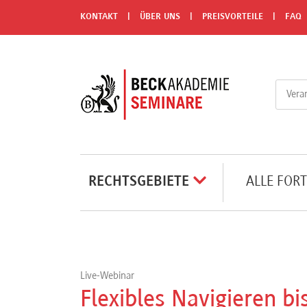
Menü
KONTAKT
ÜBER UNS
PREISVORTEILE
FAQ
Rechtsgebiete
Alle
Fortbildungsformate
Live-
RECHTSGEBIETE
ALLE FOR
Webinare
e-
Learnings
Live-Webinar
Flexibles Navigieren b