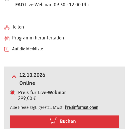
FAO
Live-Webinar: 09:30 - 12:00 Uhr
Referenten
Teilen
Programm herunterladen
Kontakt
Auf die Merkliste
Über
uns
12.10.2026
Online
Preis für Live-Webinar
Preisvorteile
299,00 €
Alle Preise zzgl. gesetzl. Mwst.
Preisinformationen
FAQ
Buchen