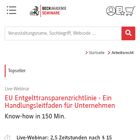
Menü
Rechtsgebiete
Alle
Startseite
Arbeitsrecht
Fortbildungsformate
Topseller
Live-
Live-Webinar
Webinare
EU Entgelttransparenzrichtlinie - Ein
Handlungsleitfaden für Unternehmen
e-
Know-how in 150 Min.
Learnings
Live-Webinar: 2,5 Zeitstunden nach § 15