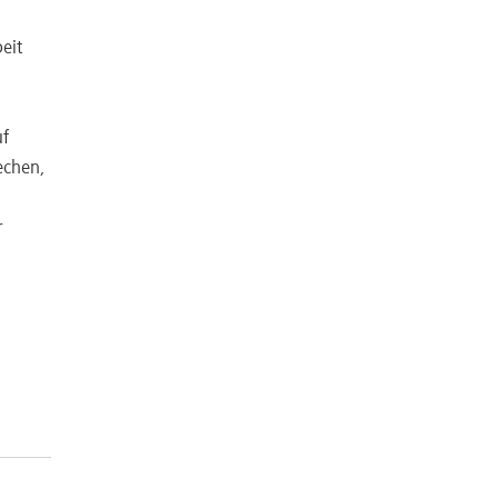
eit
uf
echen,
r
d