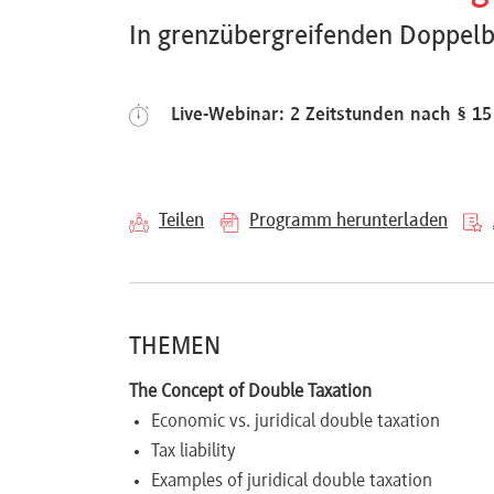
Referenten
In grenzübergreifenden Doppelb
Live-Webinar: 2 Zeitstunden nach § 1
Kontakt
Teilen
Programm herunterladen
Über
uns
THEMEN
Preisvorteile
The Concept of Double Taxation
Economic vs. juridical double taxation
FAQ
Tax liability
Examples of juridical double taxation