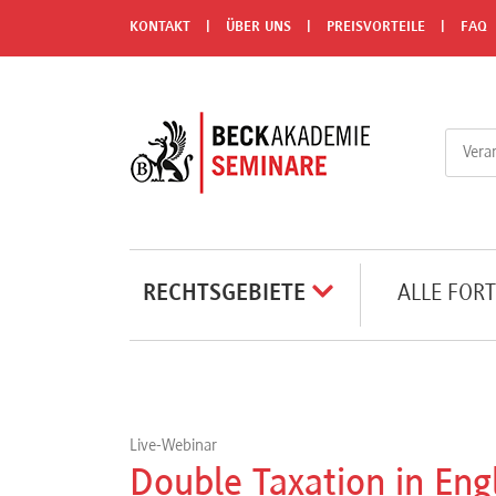
Menü
KONTAKT
ÜBER UNS
PREISVORTEILE
FAQ
Rechtsgebiete
Alle
Fortbildungsformate
Live-
RECHTSGEBIETE
ALLE FOR
Webinare
e-
Learnings
Live-Webinar
Double Taxation in Eng