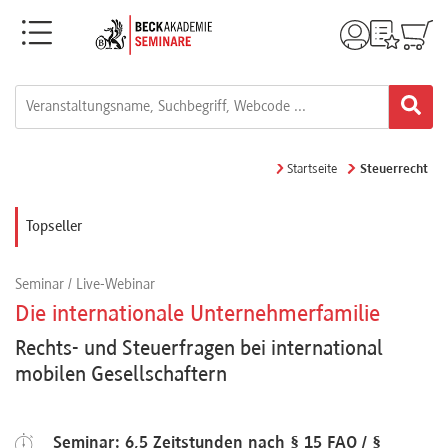
Menü
Rechtsgebiete
Alle
Startseite
Steuerrecht
Fortbildungsformate
Topseller
Live-
Seminar / Live-Webinar
Webinare
Die internationale Unternehmerfamilie
Rechts- und Steuerfragen bei international
e-
mobilen Gesellschaftern
Learnings
Seminar: 6,5 Zeitstunden nach § 15 FAO / §