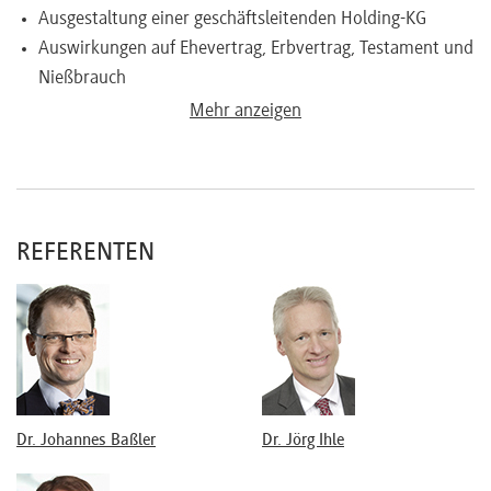
Ausgestaltung einer geschäftsleitenden Holding-KG
Auswirkungen auf Ehevertrag, Erbvertrag, Testament und
Nießbrauch
Zuzugsbesteuerung im Zielstaat
Mehr anzeigen
(Hinzurechnungsbesteuerung, Qualifikationskonflikte bei
optierender Gesellschaft (§ 1a KStG))
Neue Fassung von § 6 AStG
Beteiligung des „Steuerausländers“ am
REFERENTEN
Familienunternehmen
Gesellschaftsrechtliche Aspekte
Geburt, Heirat, Scheidung und Tod im Ausland
Grenzüberschreitende Gewinnausschüttungen,
Gesellschafterdarlehen, Anteilsschenkungen und -
vererbungen
Unternehmensumwandlung, Anteilsveräußerung,
Dr. Johannes Baßler
Dr. Jörg Ihle
Organschaft