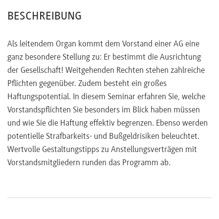
Deckungsschutzes
BESCHREIBUNG
Anstellungsvertrag des Vorstandsmitglieds
Wichtige Hinweise zur Vertrags- und
Als leitendem Organ kommt dem Vorstand einer AG eine
Vergütungsgestaltung
ganz besondere Stellung zu: Er bestimmt die Ausrichtung
Vergütungsgestaltung in regulierten Industrien
der Gesellschaft! Weitgehenden Rechten stehen zahlreiche
(InstitutsVergV, VersVergV, KAGB)
Pflichten gegenüber. Zudem besteht ein großes
Change of Control-Klauseln
Haftungspotential. In diesem Seminar erfahren Sie, welche
Typische Fehler – ein Praxisbericht
Vorstandspflichten Sie besonders im Blick haben müssen
und wie Sie die Haftung effektiv begrenzen. Ebenso werden
potentielle Strafbarkeits- und Bußgeldrisiken beleuchtet.
Wertvolle Gestaltungstipps zu Anstellungsverträgen mit
Vorstandsmitgliedern runden das Programm ab.