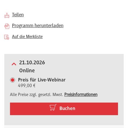
Referenten
Teilen
Programm herunterladen
Auf die Merkliste
Kontakt
21.10.2026
Über
Online
uns
Preis für Live-Webinar
499,00 €
Preisvorteile
Alle Preise zzgl. gesetzl. Mwst.
Preisinformationen
Buchen
FAQ