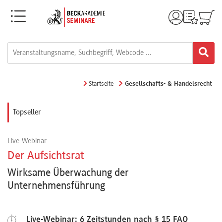
Menü
Rechtsgebiete
Alle
Startseite
Gesellschafts- & Handelsrecht
Fortbildungsformate
Topseller
Live-
Live-Webinar
Webinare
Der Aufsichtsrat
Wirksame Überwachung der
e-
Unternehmensführung
Learnings
Live-Webinar: 6 Zeitstunden nach § 15 FAO