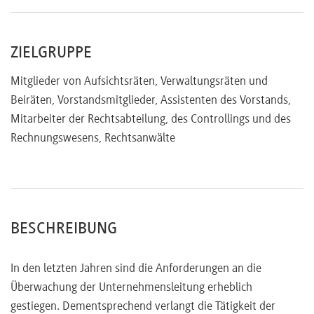
Berichterstattung
Überwachung im Konzern
ZIELGRUPPE
Zusammenhang zwischen Beratung und Überwachung
Prüfung der Rechnungslegung
Mitglieder von Aufsichtsräten, Verwaltungsräten und
Jahres- und Konzernabschluss, Unterjährige
Beiräten, Vorstandsmitglieder, Assistenten des Vorstands,
Finanzberichte
Mitarbeiter der Rechtsabteilung, des Controllings und des
Aufgaben des Prüfungsausschusses
Rechnungswesens, Rechtsanwälte
Prüfung durch den Abschlussprüfer
Abschlussprüfung durch den Aufsichtsrat
Bericht an die Hauptversammlung
Haftungsfragen für Aufsichtsratsmitglieder
Notwendige Kompetenzen und präventive
BESCHREIBUNG
Maßnahmen
D&O-Versicherungen
In den letzten Jahren sind die Anforderungen an die
Überblick zu aktuellen ausgewählten
Überwachung der Unternehmensleitung erheblich
Rechtsprechungen
gestiegen. Dementsprechend verlangt die Tätigkeit der