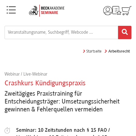
Menü
Rechtsgebiete
Alle
Startseite
Arbeitsrecht
Fortbildungsformate
Webinar / Live-Webinar
Live-
Crashkurs Kündigungspraxis
Webinare
Zweitägiges Praxistraining für
Entscheidungsträger: Umsetzungssicherheit
gewinnen & Fehlerquellen vermeiden
e-
Learnings
Seminar: 10 Zeitstunden nach § 15 FAO /