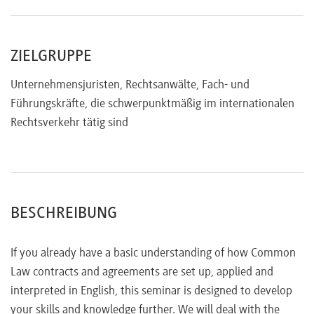
severability and severance
entire agreement clause
ZIELGRUPPE
third party rights
rescission, cancellation and termination
Unternehmensjuristen, Rechtsanwälte, Fach- und
Assignment & Novation
Führungskräfte, die schwerpunktmäßig im internationalen
rights and duties and delegation
Rechtsverkehr tätig sind
ending the existing contract
BESCHREIBUNG
If you already have a basic understanding of how Common
Law contracts and agreements are set up, applied and
interpreted in English, this seminar is designed to develop
your skills and knowledge further. We will deal with the