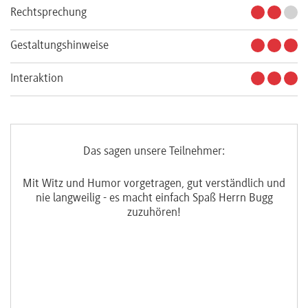
Rechtsprechung
Gestaltungshinweise
Interaktion
Das sagen unsere Teilnehmer:
Mit Witz und Humor vorgetragen, gut verständlich und
I
d
nie langweilig - es macht einfach Spaß Herrn Bugg
n
s
zuzuhören!
eiß
 für
nen