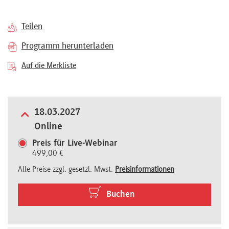
Referenten
Teilen
Programm herunterladen
Auf die Merkliste
Kontakt
18.03.2027
Über
Online
uns
Preis für Live-Webinar
499,00 €
Preisvorteile
Alle Preise zzgl. gesetzl. Mwst.
Preisinformationen
Buchen
FAQ