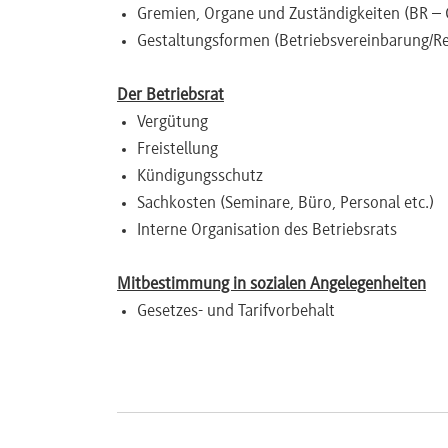
Gremien, Organe und Zuständigkeiten (BR –
Newsletter
Gestaltungsformen (Betriebsvereinbarung/R
Der Betriebsrat
Vergütung
Freistellung
Kündigungsschutz
Sachkosten (Seminare, Büro, Personal etc.)
Interne Organisation des Betriebsrats
Mitbestimmung in sozialen Angelegenheiten
Gesetzes- und Tarifvorbehalt
Betriebsvereinbarung vs. Regelungsabrede
Einigungsstelle
Kleiderordnung/Namensschilder
Rauch- und Alkoholverbote, Drogentests
Compliance-Systeme (Code of Conduct, Whis