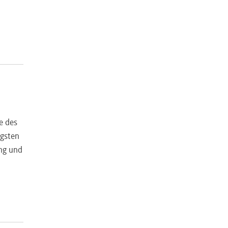
e des
igsten
ung und