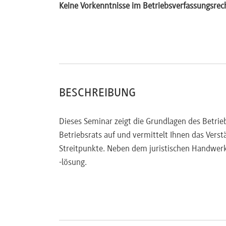
Interessenausgleich/Sozialplan – Inhalt und 
Keine Vorkenntnisse im Betriebsverfassungsrec
Einstweilige Blockadeverfügung durch den Be
Konfliktlösung
Formulierung von Vertragsstrafen
Gesetzliches Instrumentarium
BESCHREIBUNG
Dieses Seminar zeigt die Grundlagen des Betri
Betriebsrats auf und vermittelt Ihnen das Verst
Streitpunkte. Neben dem juristischen Handwerk
-lösung.