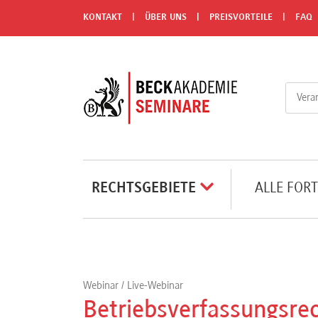
Menü
KONTAKT
ÜBER UNS
PREISVORTEILE
FAQ
Rechtsgebiete
Alle
Fortbildungsformate
Live-
RECHTSGEBIETE
ALLE FOR
Webinare
e-
Learnings
Webinar / Live-Webinar
Betriebsverfassungsrec