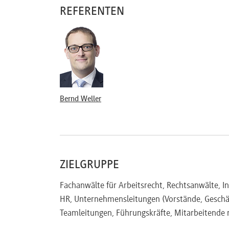
REFERENTEN
Arbeitszeitmodelle und Überstunden
Mitarbeiterüberwachung (Tür- und Loyalitätsk
Gesundheits- und Unfallschutz (Was tun bei
Vergütungsmodelle
Mitbestimmung in personellen Angelegenheite
Personalplanung
Bernd Weller
Einstellung (Mitarbeiter von Fremdfirmen)
Versetzung (Ist jeder Schreibtischwechsel ei
Unterrichtung des Betriebsrats (Inhalt und 
Zustimmungsverweigerung des Betriebsrats 
ZIELGRUPPE
Erzwingung der Einstellung/Versetzung
Fachanwälte für Arbeitsrecht, Rechtsanwälte, I
Mitbestimmung in wirtschaftlichen Angelegenh
HR, Unternehmensleitungen (Vorstände, Geschä
Wirtschaftsausschuss – uferlose Information
Teamleitungen, Führungskräfte, Mitarbeitende 
Betriebsänderung – was ist das?