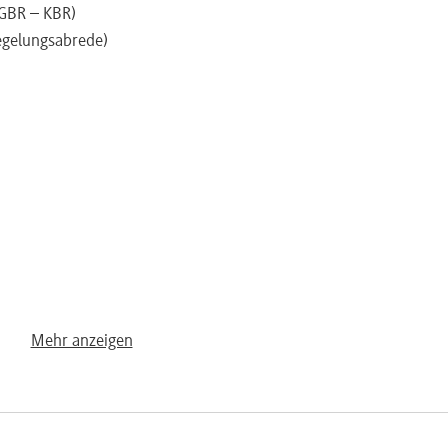
 GBR – KBR)
egelungsabrede)
Mehr anzeigen
tleblower-Hotline)