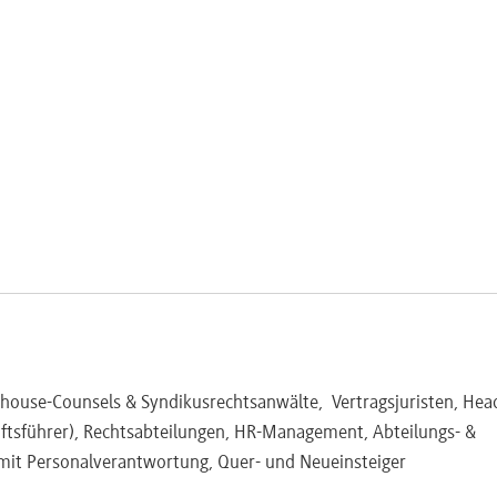
ontrollen, IT)
 Umzügen?)
n
ne Versetzung?)
Form)
(Blockade)
nhouse-Counsels & Syndikusrechtsanwälte, Vertragsjuristen, Hea
eiten
ftsführer), Rechtsabteilungen, HR-Management, Abteilungs- &
srechte?
mit Personalverantwortung, Quer- und Neueinsteiger