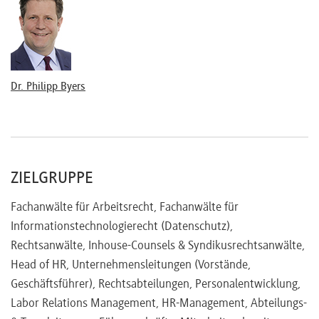
Bleibt das TTDSG trotz DSGVO und BDSG anwendbar?
Zugriff auf Mitarbeiter-E-Mails
Auswertung des Internetnutzungsverhalten der
Mitarbeiter
Nutzung von Social Media am Arbeitsplatz
Dr. Philipp Byers
Mitarbeiterkontrollen
Videoüberwachung
Einsatz von GPS und andere Ortungssysteme
ZIELGRUPPE
Zeiterfassungs- und Zugangskontrollsysteme
Sonstige Kontrollformen am Arbeitsplatz
Fachanwälte für Arbeitsrecht, Fachanwälte für
Informationstechnologierecht (Datenschutz),
Beschäftigtendatenschutz und betriebliche Mitbestimmung
Rechtsanwälte, Inhouse-Counsels & Syndikusrechtsanwälte,
Mitbestimmungsrechte des Betriebsrats
Head of HR, Unternehmensleitungen (Vorstände,
Betriebsvereinbarung als datenschutzrechtliche
Geschäftsführer), Rechtsabteilungen, Personalentwicklung,
Legitimationsgrundlage nach der DSGVO und des BDSG?
Labor Relations Management, HR-Management, Abteilungs-
Grenzen der Regelungsbefugnis der Betriebsparteien