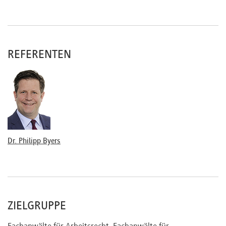
Umgang mit Gesundheitsdaten
Konzernweiter Austausch von Mitarbeiterdaten
Grenzüberschreitende Übermittlung von
Arbeitnehmerdaten
REFERENTEN
Internet und E-Mail am Arbeitsplatz
Bleibt das TTDSG trotz DSGVO und BDSG anwendbar?
Zugriff auf Mitarbeiter-E-Mails
Auswertung des Internetnutzungsverhalten der
Mitarbeiter
Nutzung von Social Media am Arbeitsplatz
Dr. Philipp Byers
Mitarbeiterkontrollen
Videoüberwachung
Einsatz von GPS und andere Ortungssysteme
ZIELGRUPPE
Zeiterfassungs- und Zugangskontrollsysteme
Sonstige Kontrollformen am Arbeitsplatz