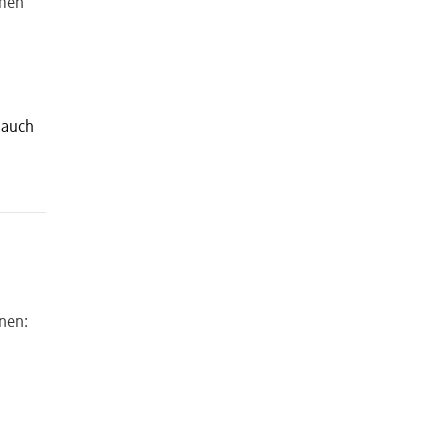
hmen
);
 auch
nen:
aus
n
n