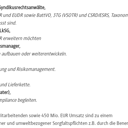
Syndikusrechtsanwälte,
kette vs. Lieferkette; Haftungsregel Art. 22 CSDDD
LR und EUDR sowie BattVO, 3TG (VSOTR) und CSRD/ESRS, Taxonom
st sind.
essschritte 4 + 5)
LkSG,
, Global Slavery Index); Risk Intelligence Tools (RepRisk, EcoVadis
R erweitern möchten
keit; Angemessenheitsgrundsatz; Mapping Lieferant / Region / P
tsmanager,
em aufbauen oder weiterentwickeln.
Clauses, Codes of Conduct, Capacity Building, Umgang mit KMU-
erung und Risikomanagement.
 (Automobil / Elektronik / Textil nach Wahl)
nd Lieferkette.
ritte · CSRD/CBAM-Schnittstellen
ter),
mpliance begleiten.
 Taxonomie Minimum Safeguards
cksilber), Stockholm (POPs), Basel (gefährliche Abfälle) –
tarbeitenden sowie 450 Mio. EUR Umsatz sind zu einem
ionen
er und umweltbezogener Sorgfaltspflichten z.B. durch die Ben
awandel/Paris, Biodiversität/CBD, Wasserverschmutzung, Luft, 