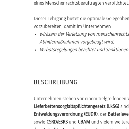
eines Menschenrechtsbeauftragten verpflichtet
Meere, Entwaldung/EUDR-Schnittstelle, Chem
Minimum Safeguards Art. 18 Taxonomie-VO: 
Dieser Lehrgang bietet die optimale Gelegenheit
Korruptionsverbot, Steuerehrlichkeit; Komm
vorzubereiten, damit im Unternehmen
wirksam der Verletzung von menschenrechts
Modul 2.2 – EUDR: Legalitätspflichten und Sorg
Abhilfemaßnahmen vorgebeugt wird,
Rohstoffe und Erzeugnisse: Rind, Kakao, Kaff
Verbotsregelungen beachtet und Sanktionen
Zeitstempel 31.12.2020
Legalitätspflichten (Art. 3 lit. b): Waldrech
v. 13.11.2024 (C/2024/6789)
Informationspflichten (Art. 9): Geo-Koordinat
BESCHREIBUNG
Länderkategorisierung Hoch/Mittel/Niedrig
Sanktionen: Bußgeld mind. 4 % EU-Jahresums
Unternehmen stehen vor einem tiefgreifenden W
Lieferkettensorgfaltspflichtengesetz (LkSG)
sind
Modul 2.3 – BatterieVO, 3TG und FLR: Sektorale 
Entwaldungsverordnung (EUDR)
, der
Batteriev
sowie
CSRD/ESRS
und
CBAM
und vielem weitere
BatterieVO (VO 2023/1542): Rohstoffe Kobalt/