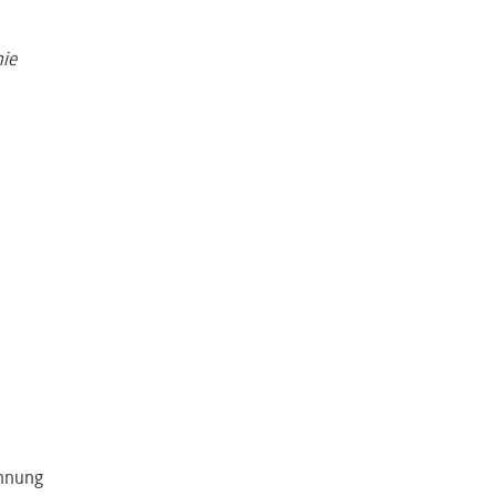
ie
)
rodukt
ennung
Boden,