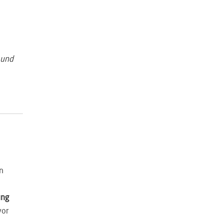
 und
EUDR);
linien
n
ung
vor