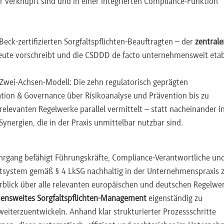
r verknüpft sind und in einer integrierten Compliance-Funktion
; Managementplan Art. 49; Policy Art. 50; Drittprüfung Art. 52
, Gold; KHG-Definition; OECD 5-Schritte-Leitfaden; Hütten/Schme
eck-zertifizierten Sorgfaltspflichten-Beauftragten – der
zentrale
gsarbeitsprodukte; ILO Nr. 29/105; 11 ILO-Indikatoren; staatlich
eute vorschreibt und die CSDDD de facto unternehmensweit etabl
und CSDDD
Zwei-Achsen-Modell: Die zehn regulatorisch geprägten
ebersystem (Prozessschritte 6–8)
sation & Governance über Risikoanalyse und Prävention bis zu
relevanten Regelwerke parallel vermittelt – statt nacheinander i
D / FLR (Marktrücknahme); Aktionspläne; temporäre Aussetzung vs
Synergien, die in der Praxis unmittelbar nutzbar sind.
ate, Closed-Issues-Rate); unabhängige Drittprüfung (BattVO Art. 
klus
hrgang befähigt Führungskräfte, Compliance-Verantwortliche un
edrigschwellig, anonym, vertraulich); CSDDD Art. 14 Grievance
tsystem gemäß § 4 LkSG nachhaltig in der Unternehmenspraxis 
d-Party-Mechanismus
rblick über alle relevanten europäischen und deutschen Regelwe
rf Kinderarbeit / BAFA-Auskunftsersuchen
ensweites Sorgfaltspflichten-Management
eigenständig zu
weiterzuentwickeln. Anhand klar strukturierter Prozessschritte
 und CSRD/CBAM-Schnittstellen (Prozessschritte 9–10)