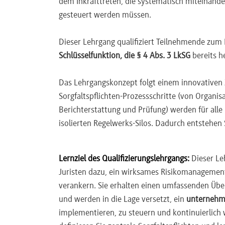
dem Inkrafttreten, die systematisch miteinande
Zwangsarbeit, Sicherheitskräfte, Landrechte)
gesteuert werden müssen.
3TG-VO (VO 2017/821): Zinn, Tantal, Wolfram
Zertifizierung (RMAP)
Dieser Lehrgang qualifiziert Teilnehmende zum B
FLR (VO 2024/3015): Verkehrsverbot für Zwan
Schlüsselfunktion, die § 4 Abs. 3 LkSG
bereits h
angeordnete Zwangsarbeit; Nexus zu LkSG 
Das Lehrgangskonzept folgt einem innovativen 
Modul 2.4 – Abhilfe, Wirksamkeit und Hinweisg
Sorgfaltspflichten-Prozessschritte (von Organi
Berichterstattung und Prüfung) werden für alle 
Abhilfe-Hierarchie: § 7 LkSG / Art. 11 CSDD
isolierten Regelwerks-Silos. Dadurch entstehen 
Abbruch von Geschäftsbeziehungen
Wirksamkeitsprüfung: KPIs (Audit-Findings-R
3TG OECD Schritt 4); Management-Review-Zy
Lernziel des Qualifizierungslehrgangs:
Dieser Le
§ 8 LkSG / HinSchG: Beschwerdeverfahren (ni
Juristen dazu, ein wirksames Risikomanagemen
Mechanism; EUDR Art. 12 Abs. 1 lit. d Thir
verankern. Sie erhalten einen umfassenden Übe
Praxis-Workshop: Simulation – Medienvorwu
und werden in die Lage versetzt, ein
unternehm
implementieren, zu steuern und kontinuierlich 
Modul 2.5 – Dokumentation, Berichterstattung