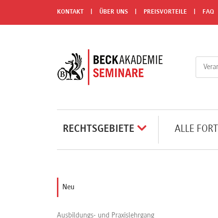
Menü
KONTAKT
ÜBER UNS
PREISVORTEILE
FAQ
Rechtsgebiete
Alle
Fortbildungsformate
Live-
RECHTSGEBIETE
ALLE FOR
Webinare
e-
Neu
Learnings
Ausbildungs- und Praxislehrgang