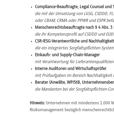
Real Case Studies (zB Yves Rocher, etc.)
Compliance-Beauftragte, Legal Counsel und 
Unterschiede LkSG ↔ CSDDD: Wertschöpfungs
die mit der Umsetzung von LkSG, CSDDD, F
oder CBAM, CRMA oder PPWR und ESPR befas
Modul 1.5 – Risikoanalyse und Prävention (Proz
Menschenrechtsbeauftragte nach § 4 Abs. 3 
Datenquellen: Risikoindizes (BHRRC, CPIA, CPI
die ihr Kompetenzprofil auf CSDDD und EUD
Priorisierung nach Schwere × Wahrscheinlich
CSR-/ESG-Verantwortliche und Nachhaltigkei
Scoping Exercise und in-depth analysis
die ein integriertes Sorgfaltspflichten-Syst
§ 6 LkSG vs. Art. 10 CSDDD: Sustainability 
Einkaufs- und Supply-Chain-Manager
Lieferanten
mit Verantwortung für Lieferantenqualifizi
Praxis-Workshop: Exemplarische Risikoanalyse
Interne Auditoren und Wirtschaftsprüfer
mit Prüfaufgaben im Bereich Nachhaltigkeit u
TAG 2 – Umwelt- und Sektorrisiken · Prozesssch
Berater (Anwälte, WP/StB, Unternehmensbera
die Mandanten bei der Sorgfaltspflichten-Co
Modul 2.1 – Umweltrisiken LkSG / CSDDD und
Umweltrisiken LkSG § 2 Abs. 3: Minamata (Que
Hinweis:
Unternehmen mit mindestens 1.000 Mi
Praxisbedeutung und typische Fallkonstellat
Risikomanagement bezüglich menschenrechtlich
CSDDD Annex II (12 Umweltkategorien): Klim