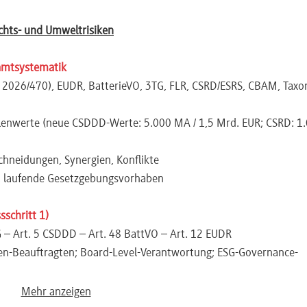
chts- und Umweltrisiken
amtsystematik
VO 2026/470), EUDR, BatterieVO, 3TG, FLR, CSRD/ESRS, CBAM, Tax
lenwerte (neue CSDDD-Werte: 5.000 MA / 1,5 Mrd. EUR; CSRD: 1
chneidungen, Synergien, Konflikte
en, laufende Gesetzgebungsvorhaben
schritt 1)
G – Art. 5 CSDDD – Art. 48 BattVO – Art. 12 EUDR
hten-Beauftragten; Board-Level-Verantwortung; ESG-Governance-
 Koordination Einkauf, Legal, CSR, Audit
Mehr anzeigen