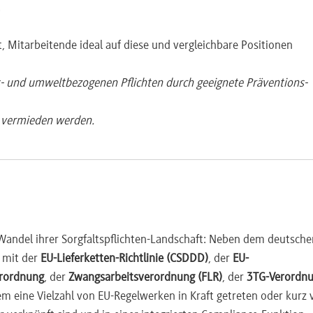
.
ikalien
UNGPs, OECD-Leitsätze, ILO-Erklärung, UN Global Compact,
, Mitarbeitende ideal auf diese und vergleichbare Positionen
issions-Mitteilung 2023/C 211/01
- und umweltbezogenen Pflichten durch geeignete Präventions-
faltssystem
ee, Palmöl, Soja, Holz, Kautschuk inkl. Folgeprodukte (Anhang I 
 vermieden werden.
t, Landrecht, Steuerrecht, Handelsrecht, MR/FPIC; Kommissions-Leit
en, Erzeugungs-Zeitpunkt, Sorgfaltserklärung (Art. 4/8);
atz (Art. 25); Strafbarkeit über RL 2024/1203/EU
andel ihrer Sorgfaltspflichten-Landschaft: Neben dem deutsche
 mit der
EU-Lieferketten-Richtlinie (CSDDD)
, der
EU-
Sorgfaltspflichten
erordnung
, der
Zwangsarbeitsverordnung (FLR)
, der
3TG-Verordn
m eine Vielzahl von EU-Regelwerken in Kraft getreten oder kurz 
Grafit/Lithium/Nickel; Risikokategorien Anhang X (Kinderarbeit,