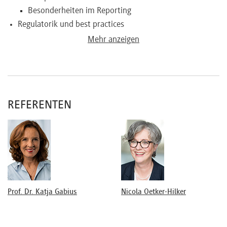
Besonderheiten im Reporting
Regulatorik und best practices
Qualitätsmanagement
Mehr anzeigen
Aufstellung und innere Ordnung des Aufsichtsrates
Arbeitsweise des Gremiums
Effizienzprüfung
Aktuelle Themen
REFERENTEN
Nachhaltigkeit/ESG
Digitalisierung
Haftung und Haftungsvermeidungsmechanismen
Prof. Dr. Katja Gabius
Nicola Oetker-Hilker