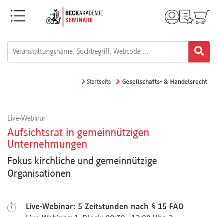
Menü
Rechtsgebiete
Alle
Startseite
Gesellschafts- & Handelsrecht
Fortbildungsformate
Live-Webinar
Live-
Aufsichtsrat in gemeinnützigen
Webinare
Unternehmungen
Fokus kirchliche und gemeinnützige
Organisationen
e-
Learnings
Live-Webinar: 5 Zeitstunden nach § 15 FAO