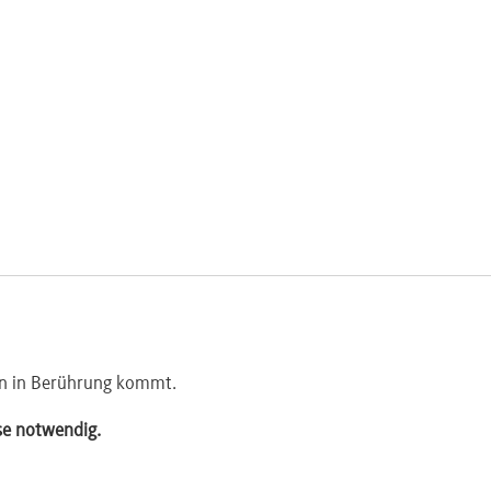
gen in Berührung kommt.
sse notwendig.
ngte Kündigungsgründe