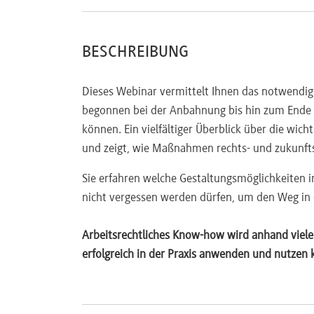
Außerordentliche Kündigung
(inkl. Muster)
Besonderer Kündigungsschutz
BESCHREIBUNG
Änderungskündigung
(inkl. Muster)
Besonderheiten bei Befristung
Dieses Webinar vermittelt Ihnen das notwendi
Erreichen des Rentenalters
begonnen bei der Anbahnung bis hin zum Ende e
Zeugnis
können. Ein vielfältiger Überblick über die wicht
Arten
und zeigt, wie Maßnahmen rechts- und zukunfts
Leistungsbeurteilung, Führungsbeurteilu
Zeugnisgrundsätze
Sie erfahren welche Gestaltungsmöglichkeiten 
Zeugnisberichtigung
nicht vergessen werden dürfen, um den Weg in e
Zeugnisskala
Arbeitsrechtliches Know-how wird anhand vieler 
erfolgreich in der Praxis anwenden und nutzen