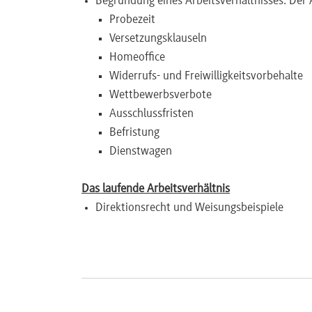
Begründung eines Arbeitsverhältnisses: Der 
Probezeit
Newsletter
Versetzungsklauseln
Homeoffice
Widerrufs- und Freiwilligkeitsvorbehalte
Wettbewerbsverbote
Ausschlussfristen
Befristung
Dienstwagen
Das laufende Arbeitsverhältnis
Direktionsrecht und Weisungsbeispiele
Versetzung
Arbeitszeit
ArbZG
Dienstreisezeiten
Überstunden