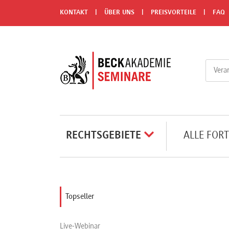
Menü
KONTAKT
ÜBER UNS
PREISVORTEILE
FAQ
Rechtsgebiete
Alle
Fortbildungsformate
Live-
RECHTSGEBIETE
ALLE FOR
Webinare
e-
Topseller
Learnings
Live-Webinar