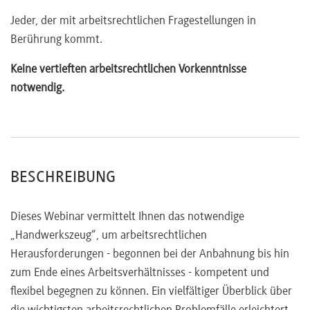
Gestaltung
Jeder, der mit arbeitsrechtlichen Fragestellungen in
Anfechtbarkeit
Berührung kommt.
Sozialrechtliche Aufklärungspflichten
Vor- und Nachteile
Keine vertieften arbeitsrechtlichen Vorkenntnisse
Ordentliche Kündigung
(inkl. Muster)
notwendig.
Kündigungsschutzgesetz
Betriebs-, personen- und verhaltensbedingte
Kündigungsgründe
Außerordentliche Kündigung
(inkl. Muster)
BESCHREIBUNG
Besonderer Kündigungsschutz
Änderungskündigung
(inkl. Muster)
Dieses Webinar vermittelt Ihnen das notwendige
Besonderheiten bei Befristung
„Handwerkszeug“, um arbeitsrechtlichen
Erreichen des Rentenalters
Herausforderungen - begonnen bei der Anbahnung bis hin
Zeugnis
zum Ende eines Arbeitsverhältnisses - kompetent und
Arten
flexibel begegnen zu können. Ein vielfältiger Überblick über
Leistungsbeurteilung, Führungsbeurteilung