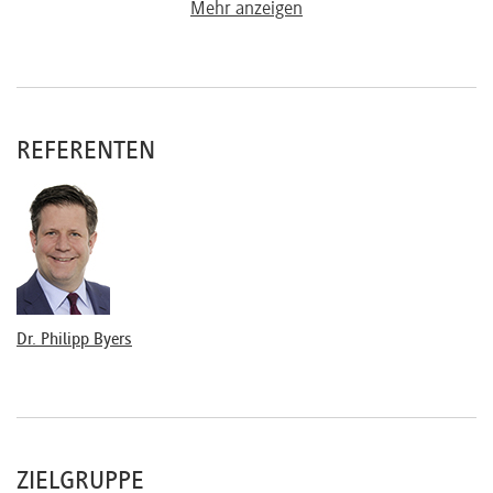
Das laufende Arbeitsverhältnis
Mehr anzeigen
Direktionsrecht und Weisungsbeispiele
Versetzung
Arbeitszeit
ArbZG
REFERENTEN
Dienstreisezeiten
Überstunden
Teilzeitanspruch, Brückenteilzeit
Urlaub und Verfall
Entgeltfortzahlung
Krankheit
Mutterschutzrecht
Dr. Philipp Byers
Elternzeit
Abmahnung
Beendigung des Arbeitsverhältnisses
ZIELGRUPPE
Aufhebungsvertrag